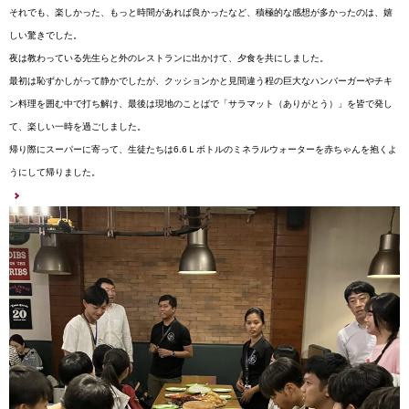
それでも、楽しかった、もっと時間があれば良かったなど、
積極的な感想が多かったのは、嬉
しい驚きでした。
夜は教わっている先生らと外のレストランに出かけて、
夕食を共にしました。
最初は恥ずかしがって静かでしたが、
クッションかと見間違う程の巨大なハンバーガーやチキ
ン料理を囲
む中で打ち解け、最後は現地のことばで「サラマット（
ありがとう）」を皆で発し
て、楽しい一時を過ごしました。
帰り際にスーパーに寄って、生徒たちは6.
6Ｌボトルのミネラルウォーターを赤ちゃんを抱くよ
うにして帰り
ました。