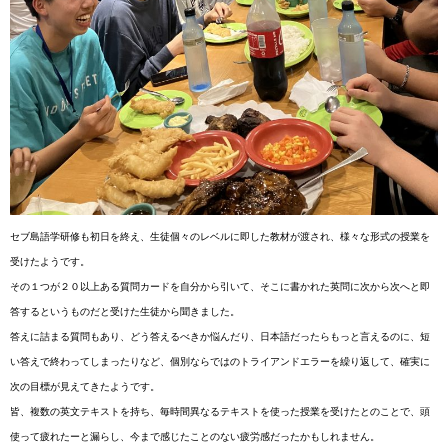
セブ島語学研修も初日を終え、
生徒個々のレベルに即した教材が渡され、
様々な形式の授業を
受けたようです。
その１つが２０以上ある質問カードを自分から引いて、
そこに書かれた英問に次から次へと即
答するというものだと受けた
生徒から聞きました。
答えに詰まる質問もあり、どう答えるべきか悩んだり、
日本語だったらもっと言えるのに、
短
い答えで終わってしまったりなど、
個別ならではのトライアンドエラーを繰り返して、
確実に
次の目標が見えてきたようです。
皆、複数の英文テキストを持ち、
毎時間異なるテキストを使った授業を受けたとのことで、
頭
使って疲れたーと漏らし、
今まで感じたことのない疲労感だったかもしれません。