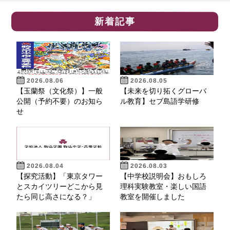
新着記事
2026.08.06
2026.08.05
【玉蘭祭（文化祭）】一般
【未来を切り拓くグローバ
公開（予約不要）のお知ら
ル教育】セブ島語学研修
せ
2026.08.04
2026.08.03
【探究活動】「東京タワー
【中学校説明会】おもしろ
とスカイツリーどこから見
理科実験教室・楽しい国語
たら同じ高さになる？」
教室を開催しました